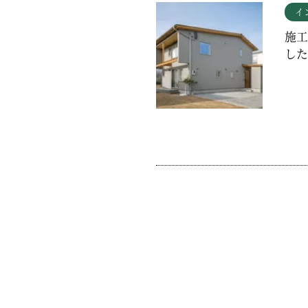
イ
施工
した