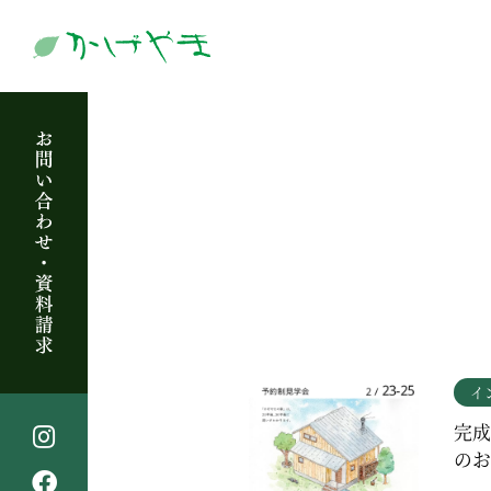
イ
完成
のお