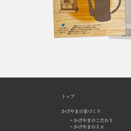
トップ
かげやまの家づくり
− かげやまのこだわり
− かげやまの人々