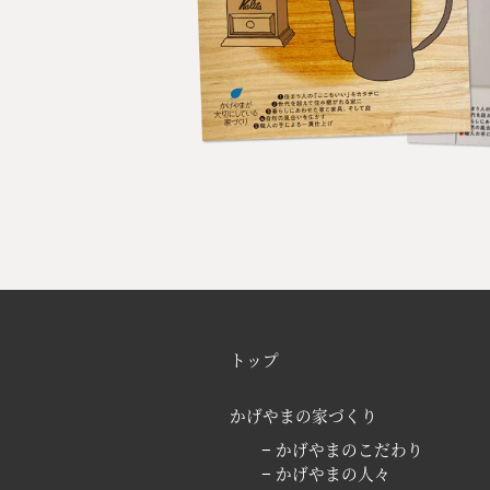
トップ
かげやまの家づくり
− かげやまのこだわり
− かげやまの人々