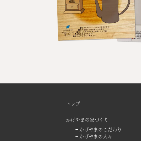
トップ
かげやまの家づくり
− かげやまのこだわり
− かげやまの人々