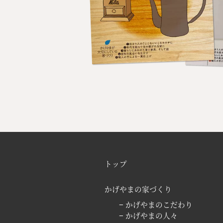
トップ
かげやまの家づくり
− かげやまのこだわり
− かげやまの人々