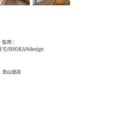
・監理：
宅/SHOKANdesign
：景⼭建設