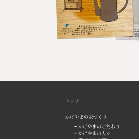
トップ
かげやまの家づくり
− かげやまのこだわり
− かげやまの人々