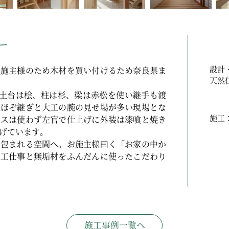
ー
設計
お施主様のため木材を買い付けるため奈良県ま
天然住
、土台は桧、柱は杉、梁は赤松を使い継手も渡
長ほぞ継ぎと大工の腕の見せ場が多い現場とな
施工
ロスは使わず左官で仕上げに外装は漆喰と焼き
げています。
に包まれる空間へ。お施主様曰く「お家の中か
大工仕事と無垢材をふんだんに使ったこだわり
施工事例一覧へ