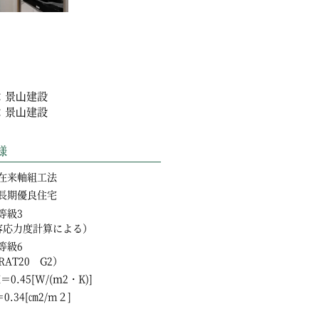
：景⼭建設
：景⼭建設
様
在来軸組工法
長期優良住宅
等級3
容応力度計算による）
等級6
RAT20 G2）
＝0.45[W/(ｍ2・K)]
0.34[㎝2/m２]