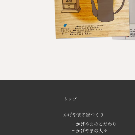
トップ
かげやまの家づくり
− かげやまのこだわり
− かげやまの人々