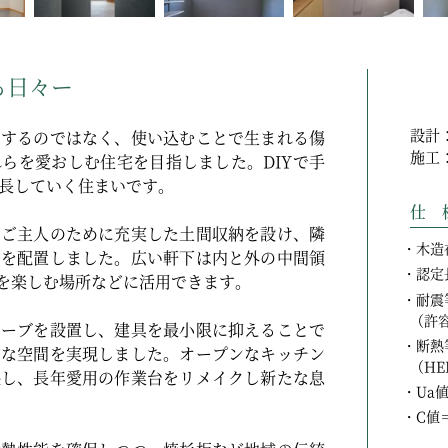
心躍る日々ー
設計
求するのではなく、使い込むことで生まれる傷
施工
らを愛おしむ住宅を目指しました。DIYで手
長していく住まいです。
仕 
のご主人のために充実した土間収納を設け、隣
木造
間を配置しました。広い軒下は内と外の中間領
認定
書を楽しむ場所などに活用できます。
耐震
（許
トーブを設置し、建具を最小限に抑えることで
断熱
的な空間を実現しました。オープンなキッチン
（HE
映し、長年愛用の作業台をリメイクし新たな息
Ua値
C値＝