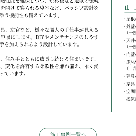
断熱性能を確保しつつ、焼杉板など地域の伝統
仕 
窓を開けて寝られる寝室など、パッシブ設計を
添う機能性も備えています。
屋根
外壁
建具、左官など、様々な職人の手仕事が見える
（一
容易にします。DIYやメンテナンスのしやす
天井
手を加えられるよう設計しています。
（一
内壁
て、住み手とともに成長し続ける住まいです。
床/
と、変化を許容する柔軟性を兼ね備え、永く愛
（一
っています。
建具
家具
空調
換気
施工事例一覧へ