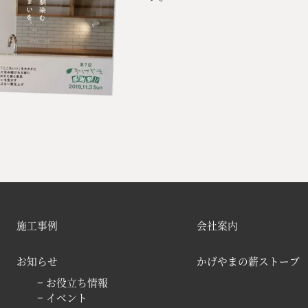
施工事例
会社案内
お知らせ
かげやまの薪ストーブ
− お役立ち情報
− イベント