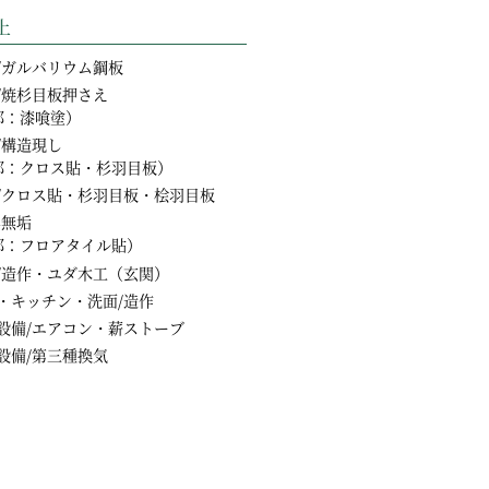
上
/ガルバリウム鋼板
/焼杉目板押さえ
部：漆喰塗）
/構造現し
部：クロス貼・杉羽目板）
/クロス貼・杉羽目板・桧羽目板
杉無垢
部：フロアタイル貼）
/造作・ユダ木工（玄関）
・キッチン・洗面/造作
設備/エアコン・薪ストーブ
設備/第三種換気